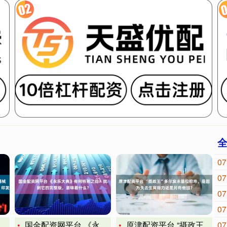
07
07
07
07
国金配资网平台 《永乐大典》有何特别之处？找到它的完整版，意
原津配资平台 “摄政王”多尔衮未篡位称帝，是因为失去生育能力
07