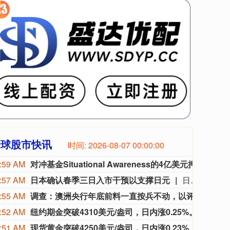
全球股市快讯
时间:
2026-08-07 00:00:01
:59 AM
对冲基金Situational Awareness的4亿美元押注流向红杉支持的一家公司
初创对
:57 AM
日本确认春季三日入市干预以支撑日元
日本表示，在春季黄金周假期期间曾三度干预汇市托举日元。本次操作跳出近期的“双轮干预”模式，额外增加一轮干预，意在最大限度对投资者形成心理震慑。日本财务省周五发布截至6月当季的每日干预数据显示，东京当局分别于4月30日、5月4日、5月6日买入日元。官方数据显示，三次干预投入规模依次为6.28万亿日元、7800亿日元、4.68万亿日元，创下日本为护盘日元进行汇市干预的历史最高规模。报告证实，尽管该时段内日元盘中至少出现五次大幅拉升，但除上述三日之外，并未开展其他平滑汇率操作。5月末的官方数据已显示，日本在此期间创下单月11.73万亿日元的干预投入纪录，部分资金或通过抛售包括美债在内的境外证券筹措。此前市场统计两次明确干预的资金规模，尚有约1.6万亿日元缺口，当时便预示存在第三次入市干预的可能性。
:55 AM
调查：澳洲央行年底前料一直按兵不动，以评估此前加息的影响
路透
:52 AM
纽约期金突破4310美元/盎司，日内涨0.25%。
纽约期
:51 AM
现货黄金突破4250美元/盎司，日内涨0.23%。
现货黄