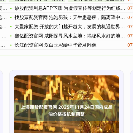
名
炒股配资利息APP下载 为虚假宣传等划定行为红线，直播电商监
07
球
找股票配资官网 泡泡男孩：天生患恶疾，隔离罩中生活12年，死
07
聚
大盈家配资 开放的大门越开越大，发展的机遇世界共享
07
实
鑫亿配资官网 咸阳探寻风水宝地：揭秘风水好的地方，盘点藏风聚
07
元
长江配资官网 汉白玉彩绘中华帝君雕像
07