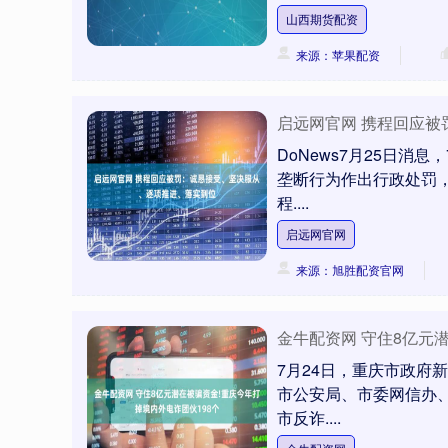
山西期货配资
来源：苹果配资
启远网官网 携程回应
DoNews7月25日消
垄断行为作出行政处罚，
程....
启远网官网
来源：旭胜配资官网
金牛配资网 守住8亿元
深证成指
14110.12
.92
0.57%
-34.08
-0
7月24日，重庆市政府
市公安局、市委网信办、
市反诈....