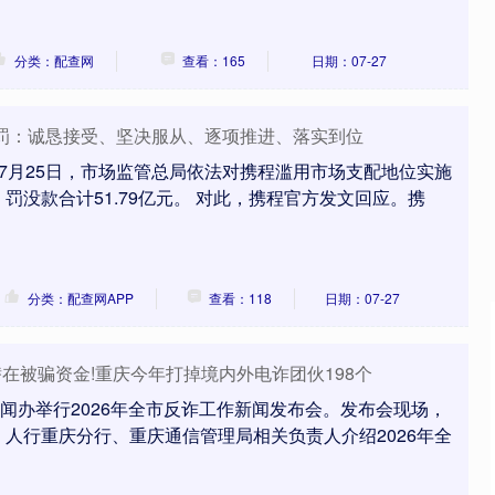
分类：配查网
查看：165
日期：07-27
被罚：诚恳接受、坚决服从、逐项推进、落实到位
息，7月25日，市场监管总局依法对携程滥用市场支配地位实施
罚没款合计51.79亿元。 对此，携程官方发文回应。携
分类：配查网APP
查看：118
日期：07-27
潜在被骗资金!重庆今年打掉境内外电诈团伙198个
沪深300
4651.31
.24%
-6.85
-0.15%
新闻办举行2026年全市反诈工作新闻发布会。发布会现场，
人行重庆分行、重庆通信管理局相关负责人介绍2026年全