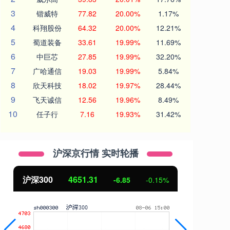
3
锴威特
77.82
20.00%
1.17%
4
科翔股份
64.32
20.00%
12.21%
5
蜀道装备
33.61
19.99%
11.69%
6
中巨芯
27.85
19.99%
32.20%
7
广哈通信
19.03
19.99%
5.84%
8
欣天科技
18.02
19.97%
28.44%
9
飞天诚信
12.56
19.96%
8.49%
10
任子行
7.16
19.93%
31.42%
沪深京行情 实时轮播
北证50
1122.88
创
3.42
0.30%