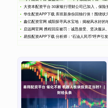
大资本配资平台 30家银行理财公司已加入，保险资管业协会更
华生配资APP下载 库班新身份回独行侠！围绕状元重建，2大
鑫亿配资官网 咸阳探寻风水宝地：揭秘风水好的地方，盘点藏风
启远网官网 携程回应被罚：诚恳接受、坚决服从、逐项推进、落
易投配资APP下载 分析师：“石油人民币”呼声引发辩论，美