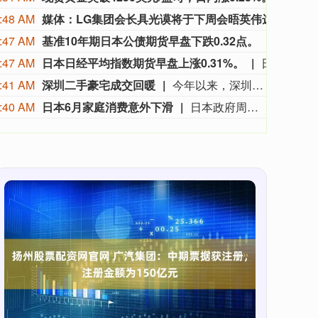
:48 AM
媒体：LG集团会长具光谟将于下周会晤英伟达黄仁勋
韩国经
:47 AM
基准10年期日本公债期货早盘下跌0.32点。
基准10
:47 AM
日本日经平均指数期货早盘上涨0.31%。
日本日经平均指数期货早盘上涨0.31%。
:41 AM
深圳二手豪宅成交回暖
今年以来，深圳豪宅市场热度持续攀升。除了多个豪宅新房项目持续热销，二手房市场上的豪宅成交也明显回暖。深圳贝壳研究院监测显示，7月总价1500万元以上二手豪宅签约量同比增长11%，达到近6年来的峰值。与此同时，总价千万级二手房成交均价为101504元/平方米，环比上涨5.7%，同比上涨8.4%。深圳贝壳研究院院长肖小平指出，深圳楼市“4·29新政”降低核心区购房门槛后，本地高净值家庭置换需求及外地资产配置客群入场增加，推动南山、福田核心区域高端物业成交持续升温，价格稳步抬升。另据深圳贝壳研究院的监测，今年前7个月深圳二手房成交42323套，与去年同期相比增长5.4%，创下近６年同期新高。不过，记者采访发现，在以刚需为主的二手房片区，“以价换量”仍是市场的主流。
:40 AM
日本6月家庭消费意外下滑
日本政府周五公布数据显示，6月家庭消费同比意外走低，连续第七个月出现下降。日本总务省数据显示，家庭消费支出同比下降3.3%，市场预期中值为增长1%。经季节调整后，家庭消费环比下降6.4%，而市场预估为下降3.1%。该指标将成为日本央行考量最早于9月是否加息的重要参考依据。日本厚生劳动省本周公布的数据显示，6月实际工资同比增长1.6%，实现连续第六个月上涨。