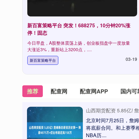
新百富策略平台 突发！688275，10分钟20%涨
停！固态
今日早盘，A股整体震荡上扬，创业板指盘中一度放量
大涨近3%，重新站上3200点，....
03-19
新百富策略平台
推荐
配查网
配查网APP
国内可
山西期货配资 5.85亿!
北京时间7月25日，詹姆
将底薪合同。和上赛季
NBA历....